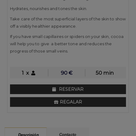
Hydrates, nourishes and tones the skin.
Take care of the most superficial layers of the skin to show
off a visibly healthier appearance.
If you have small capillaires or spiders on your skin, cocoa
will help you to give a better tone and reduces the
progress of those small veins.
1
x
90
€
50 min
RESERVAR
REGALAR
Contacto
Descripión