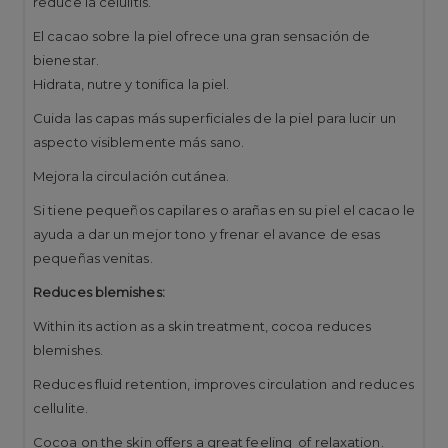
reduce la celulitis.
El cacao sobre la piel ofrece una gran sensación de
bienestar.
Hidrata, nutre y tonifica la piel.
Cuida las capas más superficiales de la piel para lucir un
aspecto visiblemente más sano.
Mejora la circulación cutánea.
Si tiene pequeños capilares o arañas en su piel el cacao le
ayuda a dar un mejor tono y frenar el avance de esas
pequeñas venitas.
Reduces blemishes:
Within its action as a skin treatment, cocoa reduces
blemishes.
Reduces fluid retention, improves circulation and reduces
cellulite.
Cocoa on the skin offers a great feeling of relaxation.