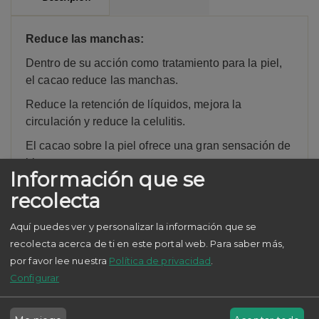
Reduce las manchas:
Dentro de su acción como tratamiento para la piel,
el cacao reduce las manchas.
Reduce la retención de líquidos, mejora la
circulación y reduce la celulitis.
El cacao sobre la piel ofrece una gran sensación de
bienestar.
Información que se
Hidrata, nutre y tonifica la piel.
recolecta
Cuida las capas más superficiales de la piel para
lucir un aspecto visiblemente más sano.
Aquí puedes ver y personalizar la información que se
recolecta acerca de ti en este portal web.
Para saber más,
Mejora la circulación cutánea.
por favor lee nuestra
Política de privacidad
.
Si tiene pequeños capilares o arañas en su piel el
Configurar
cacao le ayuda a dar un mejor tono y frenar el
avance de esas pequeñas venitas.