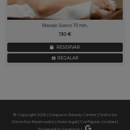
Masaje Sueco 70 min.
130
€
RESERVAR
REGALAR
© Copyright
2026 | Despacio Beauty Center | Todos los
Derechos Reservados |
Aviso legal
|
Configurar cookies
|
Powered by
Spalopia
|