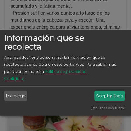
acumulado y la fatiga mental.
Presión sutil en varios puntos a lo largo de los
meridianos de la cabeza, cara y escote; Una
experiencia enérgica para aliviar tensiones, eliminar
signos de cansancio y calmar la mente.
Información que se
recolecta
Aquí puedes ver y personalizar la información que se
Servicios relacionados
recolecta acerca de ti en este portal web.
Para saber más,
por favor lee nuestra
Política de privacidad
.
Configurar
Me niego
Aceptar todo
Realizado con Klaro!