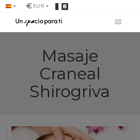
€
EUR
Masaje
Craneal
Shirogriva