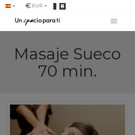
€
EUR
Masaje Sueco
70 min.